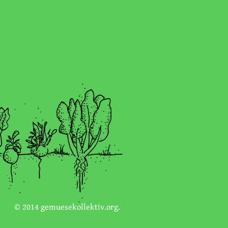
© 2014
gemuesekollektiv.org
.