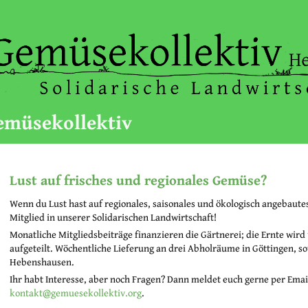
emüsekollektiv
Lust auf frisches und regionales Gemüse?
Wenn du Lust hast auf regionales, saisonales und ökologisch angebaut
Mitglied in unserer Solidarischen Landwirtschaft!
Monatliche Mitgliedsbeiträge finanzieren die Gärtnerei; die Ernte wird
aufgeteilt. Wöchentliche Lieferung an drei Abholräume in Göttingen, 
Hebenshausen.
Ihr habt Interesse, aber noch Fragen? Dann meldet euch gerne per Emai
kontakt@gemuesekollektiv.org
.