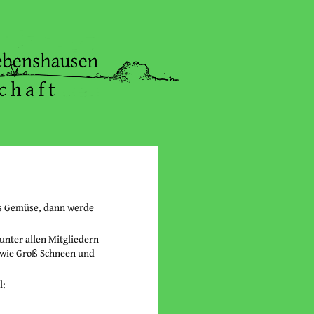
es Gemüse, dann werde
 unter allen Mitgliedern
sowie Groß Schneen und
l: