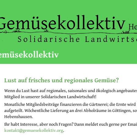
emüsekollektiv
Lust auf frisches und regionales Gemüse?
Wenn du Lust hast auf regionales, saisonales und ökologisch angebaut
Mitglied in unserer Solidarischen Landwirtschaft!
Monatliche Mitgliedsbeiträge finanzieren die Gärtnerei; die Ernte wird
aufgeteilt. Wöchentliche Lieferung an drei Abholräume in Göttingen, 
Hebenshausen.
Ihr habt Interesse, aber noch Fragen? Dann meldet euch gerne per Emai
kontakt@gemuesekollektiv.org
.