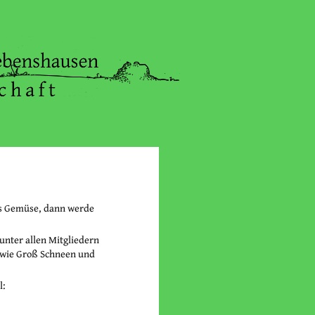
es Gemüse, dann werde
 unter allen Mitgliedern
sowie Groß Schneen und
l: